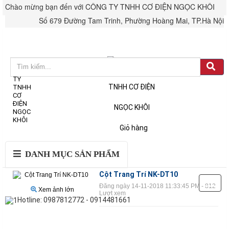
Chào mừng bạn đến với CÔNG TY TNHH CƠ ĐIỆN NGỌC KHÔI
Số 679 Đường Tam Trinh, Phường Hoàng Mai, TP.Hà Nội
Đăng nhập
Tài khoản & Đơn hàng
Giỏ hàng
DANH MỤC SẢN PHẨM
Cột Trang Trí NK-DT10
Đăng ngày 14-11-2018 11:33:45 PM - 812
Xem ảnh lớn
Lượt xem
Hotline: 0987812772 - 0914481661