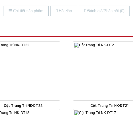
Chi tiết sản phẩm
Hỏi đáp
Đánh giá/Phản hồi (0)
Cột Trang Trí NK-DT22
Cột Trang Trí NK-DT21