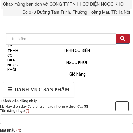
Chào mừng bạn đến với CÔNG TY TNHH CƠ ĐIỆN NGỌC KHÔI
Số 679 Đường Tam Trinh, Phường Hoàng Mai, TP.Hà Nội
Đăng nhập
Tài khoản & Đơn hàng
Giỏ hàng
DANH MỤC SẢN PHẨM
Thành viên đăng nhập
Hãy điền đầy đủ thông tin vào những ô dưới đây
Tên đăng nhập
(*)
:
Hotline: 0987812772 - 0914481661
Mật khẩu
(*)
: