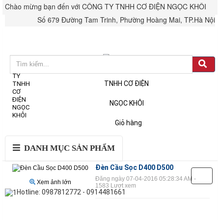
Chào mừng bạn đến với CÔNG TY TNHH CƠ ĐIỆN NGỌC KHÔI
Số 679 Đường Tam Trinh, Phường Hoàng Mai, TP.Hà Nội
Đăng nhập
Tài khoản & Đơn hàng
Giỏ hàng
DANH MỤC SẢN PHẨM
Đèn Cầu Sọc D400 D500
Đăng ngày 07-04-2016 05:28:34 AM -
Xem ảnh lớn
1583 Lượt xem
Hotline: 0987812772 - 0914481661