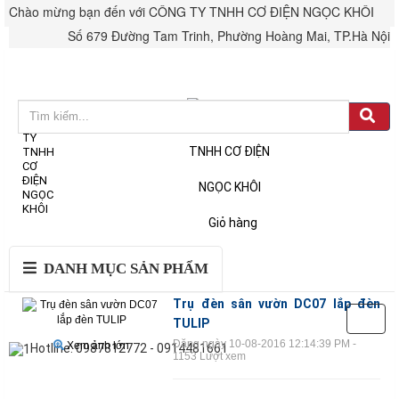
Chào mừng bạn đến với CÔNG TY TNHH CƠ ĐIỆN NGỌC KHÔI
Số 679 Đường Tam Trinh, Phường Hoàng Mai, TP.Hà Nội
Đăng nhập
Tài khoản & Đơn hàng
Giỏ hàng
DANH MỤC SẢN PHẨM
Trụ đèn sân vườn DC07 lắp đèn
TULIP
Đăng ngày 10-08-2016 12:14:39 PM -
Xem ảnh lớn
Hotline: 0987812772 - 0914481661
1153 Lượt xem