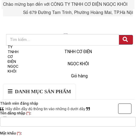
Chào mừng bạn đến với CÔNG TY TNHH CƠ ĐIỆN NGỌC KHÔI
Số 679 Đường Tam Trinh, Phường Hoàng Mai, TP.Hà Nội
Đăng nhập
Tài khoản & Đơn hàng
Giỏ hàng
DANH MỤC SẢN PHẨM
Thành viên đăng nhập
Hãy điền đầy đủ thông tin vào những ô dưới đây
Tên đăng nhập
(*)
:
Hotline: 0987812772 - 0914481661
Mật khẩu
(*)
: